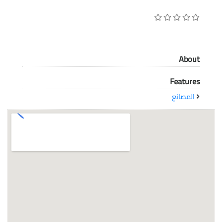
معاً نحو خلق مجتمع مبدع في عالم الأزياء
About
Features
المصانع