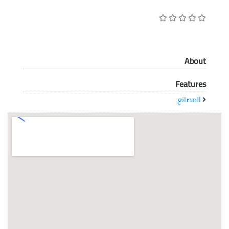
معاً نحو خلق مجتمع مبدع في عالم الأزياء
About
Features
المصانع