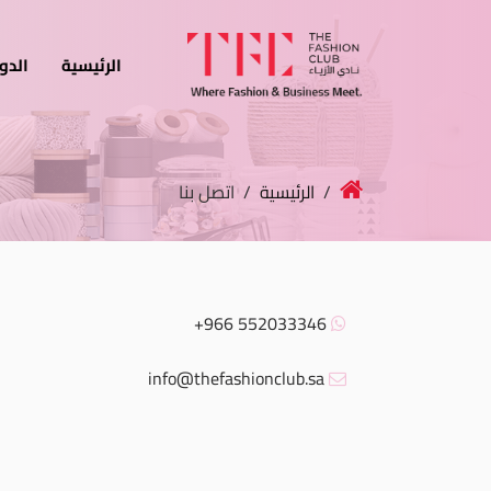
الرئيسية
الدو
الرئيسية
الدورات
/
الرئيسية
/ اتصل بنا
الخدمات
الأخبار
المدونة
552033346 966+
قصص النجاح
info@thefashionclub.sa
انضم كمدرب
اتصل بنا