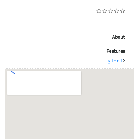
معاً نحو خلق مجتمع مبدع في عالم الأزياء
About
Features
المصانع