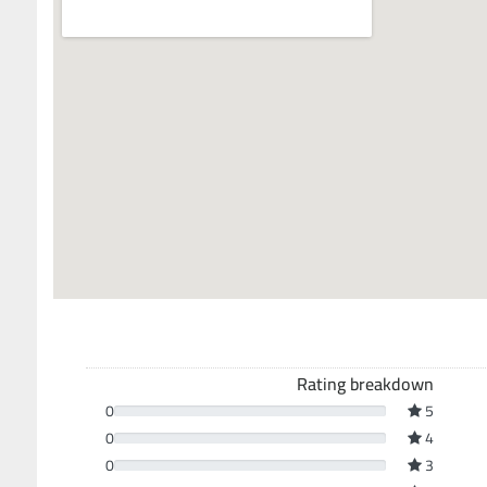
Rating breakdown
0
5
0
4
0
3