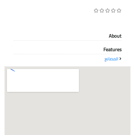
معاً نحو خلق مجتمع مبدع في عالم الأزياء
About
Features
المصانع