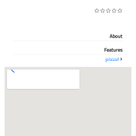
معاً نحو خلق مجتمع مبدع في عالم الأزياء
About
Features
المصانع