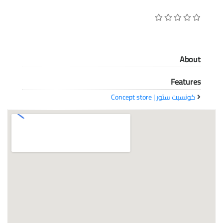
معاً نحو خلق مجتمع مبدع في عالم الأزياء
About
Features
كونسبت ستور | Concept store