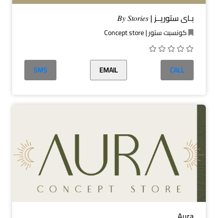
بـاي ستوريــز | 𝐵𝑦 𝑆𝑡𝑜𝑟𝑖𝑒𝑠
كونسبت ستور | Concept store
SMS
EMAIL
CALL
Aura