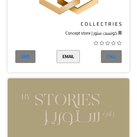
C O L L E C T R I E S
كونسبت ستور | Concept store
SMS
EMAIL
CALL