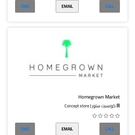
SMS
EMAIL
CALL
Homegrown Market
كونسبت ستور | Concept store
SMS
EMAIL
CALL