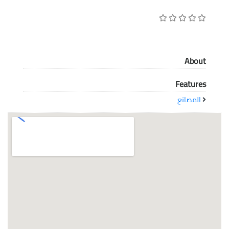
معاً نحو خلق مجتمع مبدع في عالم الأزياء
About
Features
المصانع