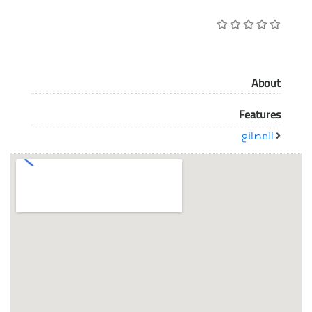
معاً نحو خلق مجتمع مبدع في عالم الأزياء
About
Features
المصانع