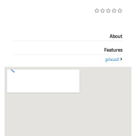
معاً نحو خلق مجتمع مبدع في عالم الأزياء
About
Features
المصانع