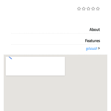
معاً نحو خلق مجتمع مبدع في عالم الأزياء
About
Features
المصانع