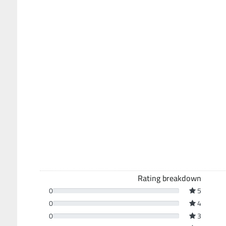
Rating breakdown
0
5
0
4
0
3