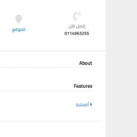
معاً نحو خلق مجتمع مبدع في عالم الأزياء
إتصل الآن
الموقع
0114963255
About
Features
أقمشة