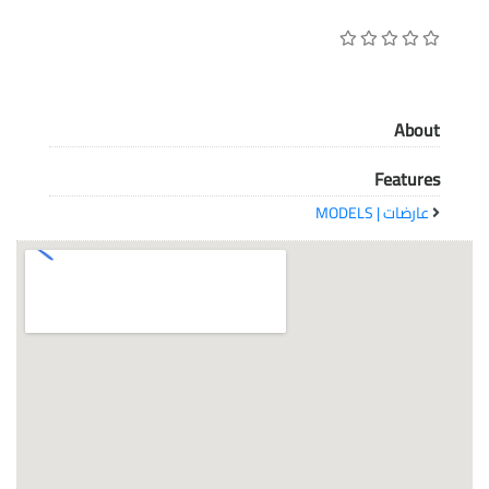
معاً نحو خلق مجتمع مبدع في عالم الأزياء
About
Features
عارضات | MODELS