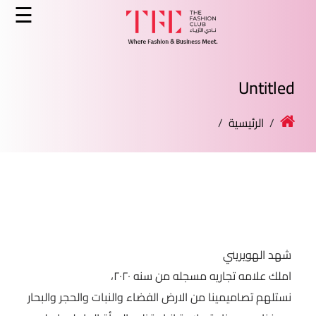
×
☰
الرئيسية
Untitled
الدورات
/
الرئيسية
/
الخدمات
الأخبار
المدونة
قصص النجاح
شهد الهويريني
انضم كمدرب
املك علامه تجاريه مسجله من سنه ٢٠٢٠،
نستلهم تصاميمينا من الارض الفضاء والنبات والحجر والبحار
اتصل بنا