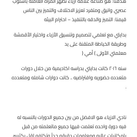
هدفنا: هو صناعة علامة ازياء تظهر المرأة العامله باسلوب
عصري وانيق ومتفرد تعزيز الاختلاف والتميز بين الناس
معاً نحو خلق مجتمع مبدع في عالم الأزياء
قيمنا: التميز والدقه بالتنفيذ – احترام البيئه
بدايتي مع تعلمي لتصميم وتنسيق الأزياء واختيار الأقمشة
وطريقة الخياطة المتقنة على يد
معلمتي الأولى ) أمي (
سنه ٢٠١٦ كانت بدايتي بدراسه اكاديمية من خلال دورات
متعدده حضوريه وافتراضيه .. كانت دوارات شامله ومتعدده
.
نادي الازياء هو الافضل من بين جميع الدورات بالنسبه له
فيه دورة واحده تعلمت فيها جميع ماتعلمته من قبل
بامكانيات عاليه ومعلومات دقيقه جداً وتكلفه اقل بكثييير.