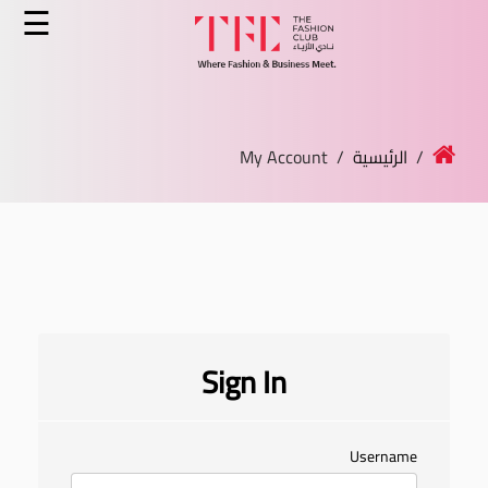
×
☰
الرئيسية
الدورات
/
الرئيسية
/ My Account
الخدمات
الأخبار
المدونة
قصص النجاح
Sign In
انضم كمدرب
Username
اتصل بنا