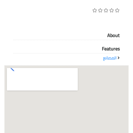
معاً نحو خلق مجتمع مبدع في عالم الأزياء
About
Features
المصانع