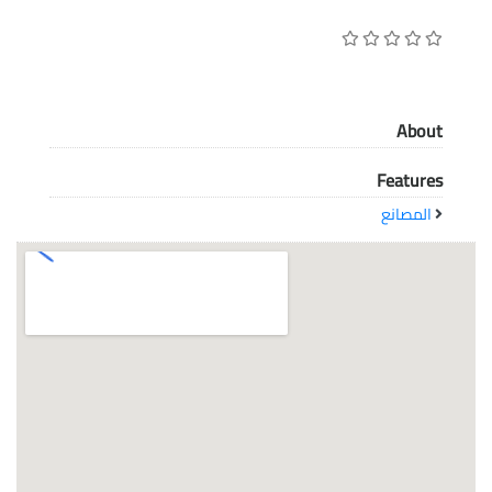
معاً نحو خلق مجتمع مبدع في عالم الأزياء
About
Features
المصانع