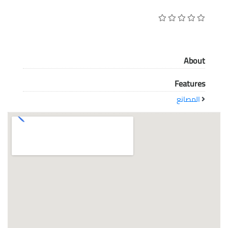
معاً نحو خلق مجتمع مبدع في عالم الأزياء
About
Features
المصانع