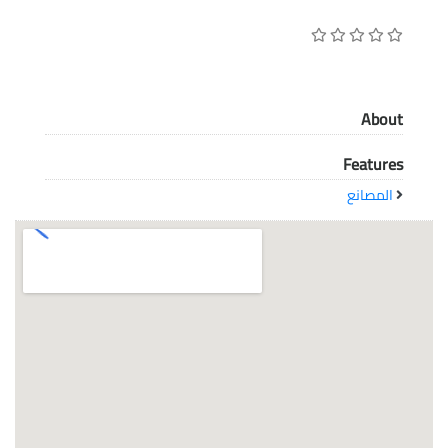
معاً نحو خلق مجتمع مبدع في عالم الأزياء
About
Features
المصانع