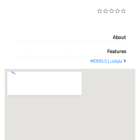
معاً نحو خلق مجتمع مبدع في عالم الأزياء
About
Features
عارضات | MODELS