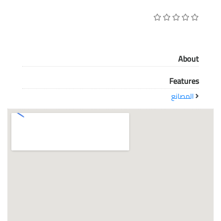
معاً نحو خلق مجتمع مبدع في عالم الأزياء
About
Features
المصانع