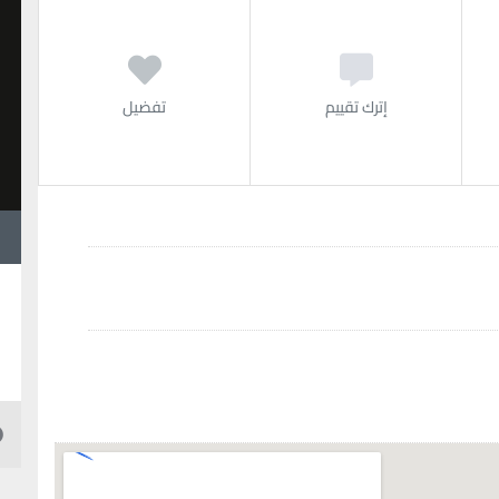
إترك تقييم
تفضيل