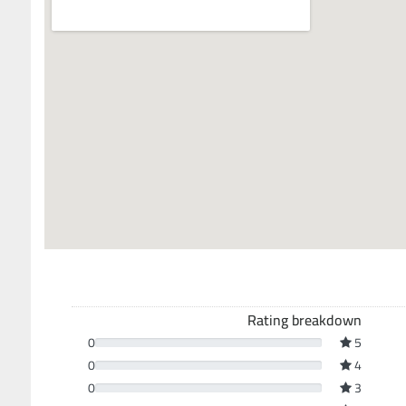
Rating breakdown
0
5
0
4
0
3