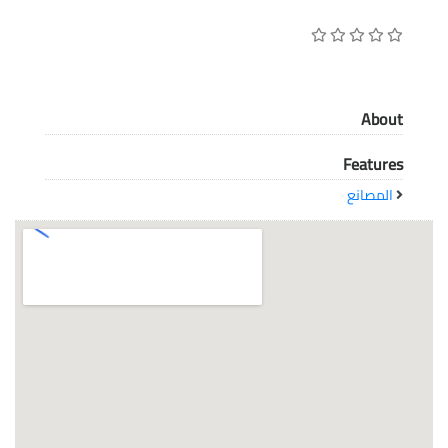
معاً نحو خلق مجتمع مبدع في عالم الأزياء
About
Features
المصانع