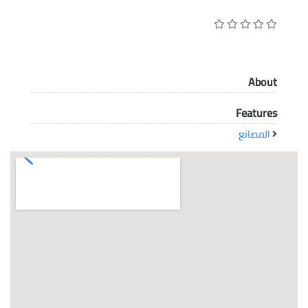
معاً نحو خلق مجتمع مبدع في عالم الأزياء
About
Features
المصانع