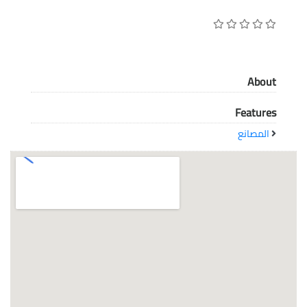
معاً نحو خلق مجتمع مبدع في عالم الأزياء
About
Features
المصانع