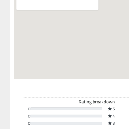
Rating breakdown
0
5
0
4
0
3