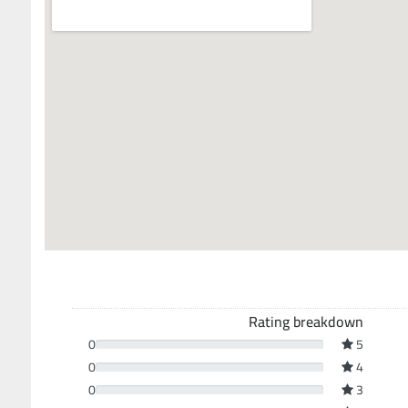
Rating breakdown
0
5
0
4
0
3