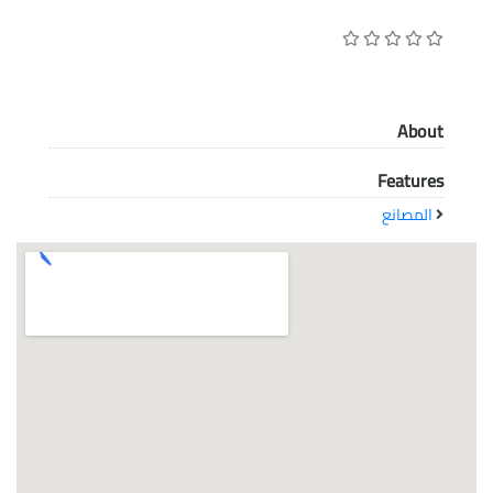
معاً نحو خلق مجتمع مبدع في عالم الأزياء
About
Features
المصانع