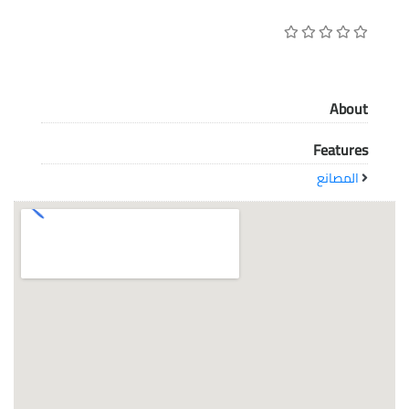
معاً نحو خلق مجتمع مبدع في عالم الأزياء
About
Features
المصانع