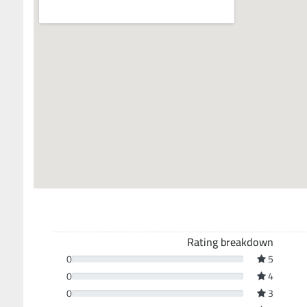
Rating breakdown
0
5
0
4
0
3