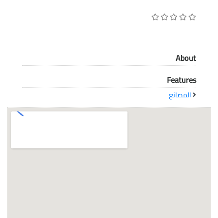
معاً نحو خلق مجتمع مبدع في عالم الأزياء
About
Features
المصانع