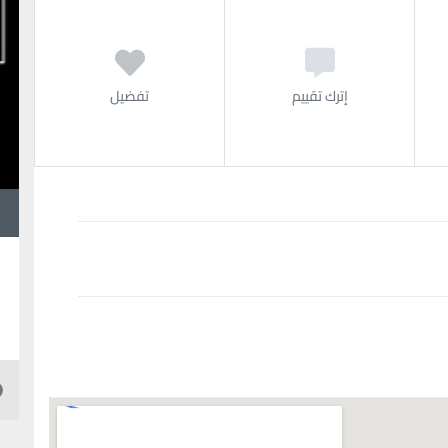
إترك تقييم
تفضيل