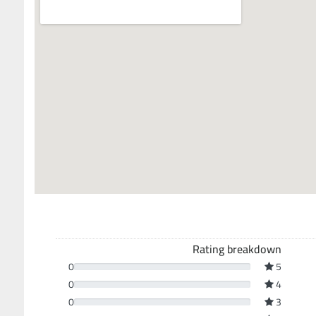
Rating breakdown
0
5
0
4
0
3