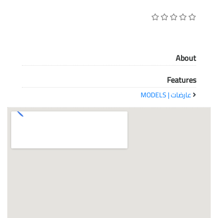
معاً نحو خلق مجتمع مبدع في عالم الأزياء
About
Features
عارضات | MODELS