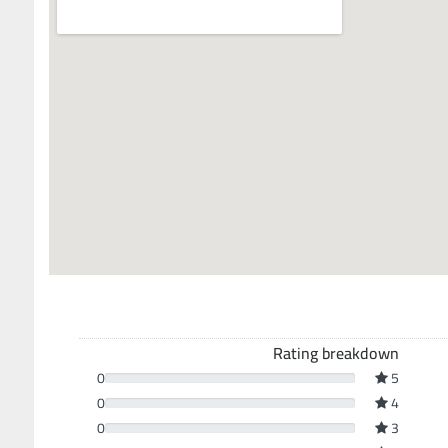
Rating breakdown
0
5
0
4
0
3