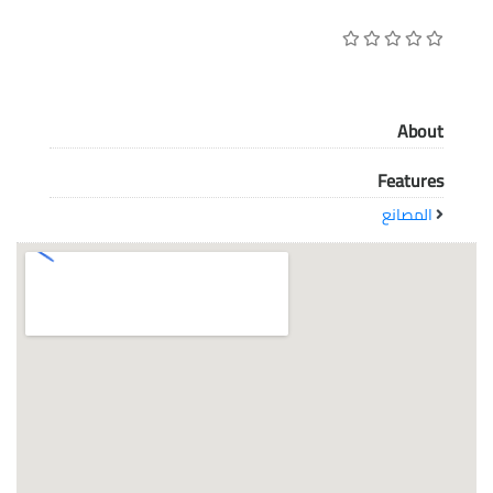
معاً نحو خلق مجتمع مبدع في عالم الأزياء
About
Features
المصانع