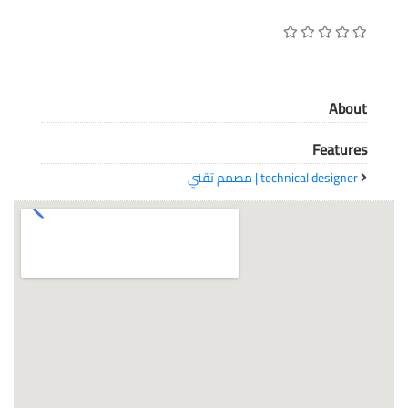
معاً نحو خلق مجتمع مبدع في عالم الأزياء
About
Features
technical designer | مصمم تقني