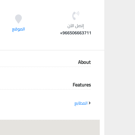
معاً نحو خلق مجتمع مبدع في عالم الأزياء
إتصل الآن
الموقع
966506663711+
About
Features
المطابع