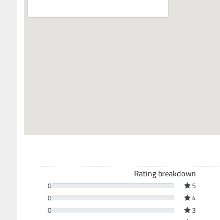
Rating breakdown
0
5
0
4
0
3