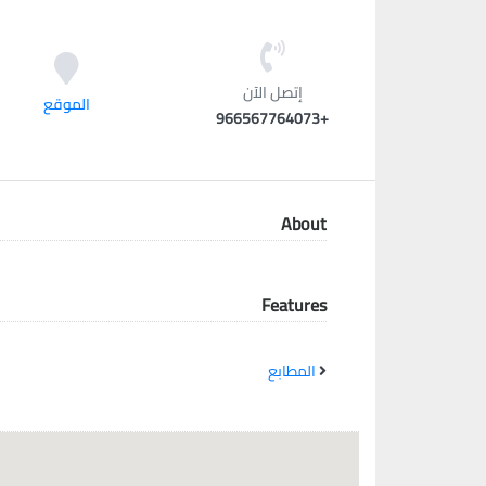
معاً نحو خلق مجتمع مبدع في عالم الأزياء
إتصل الآن
الموقع
+966567764073
About
Features
المطابع