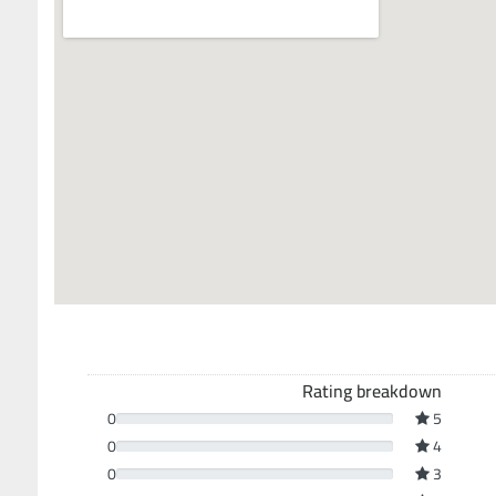
Rating breakdown
0
5
0
4
0
3