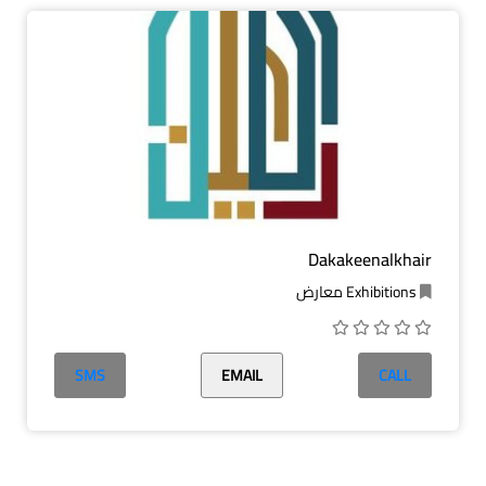
Dakakeenalkhair
Exhibitions معارض
SMS
EMAIL
CALL