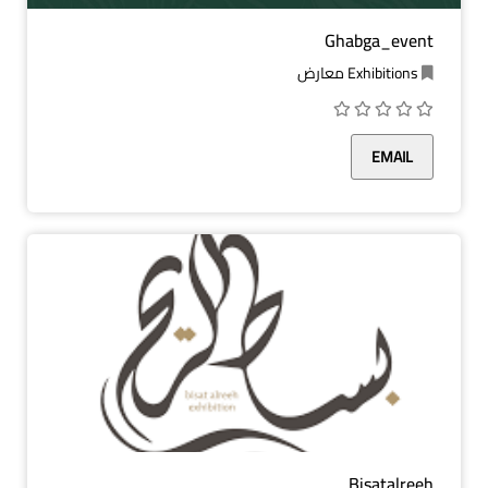
Ghabga_event
Exhibitions معارض
EMAIL
Bisatalreeh