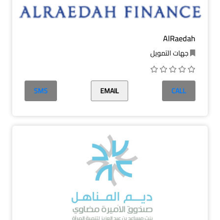
AlRaedah
جهات التمويل
SMS
EMAIL
CALL